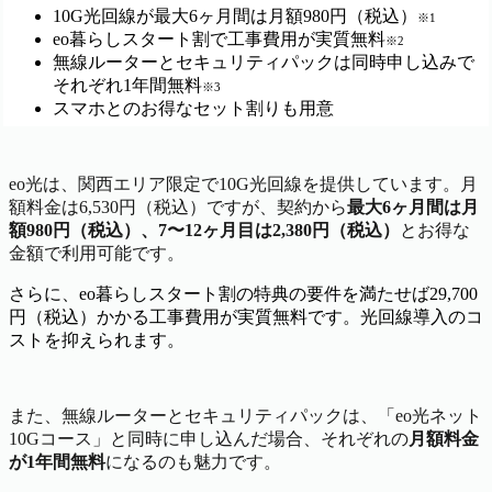
10G光回線が最大6ヶ月間は月額980円（税込）
※1
eo暮らしスタート割で工事費用が実質無料
※2
無線ルーターとセキュリティパックは同時申し込みで
それぞれ1年間無料
※3
スマホとのお得なセット割りも用意
eo光は、関西エリア限定で10G光回線を提供しています。月
額料金は6,530円（税込）ですが、契約から
最大6ヶ月間は月
額980円（税込）、7〜12ヶ月目は2,380円（税込）
とお得な
金額で利用可能です。
さらに、eo暮らしスタート割の特典の要件を満たせば29,700
円（税込）かかる工事費用が実質無料です。光回線導入のコ
ストを抑えられます。
また、無線ルーターとセキュリティパックは、「eo光ネット
10Gコース」と同時に申し込んだ場合、それぞれの
月額料金
が1年間無料
になるのも魅力です。