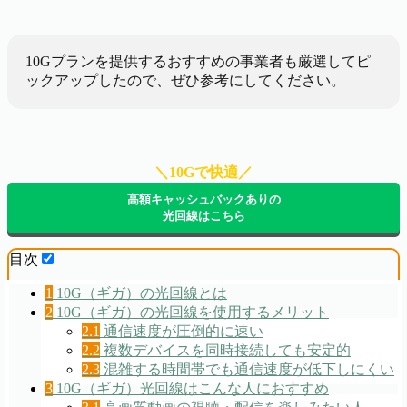
10Gプランを提供するおすすめの事業者も厳選してピ
ックアップしたので、ぜひ参考にしてください。
＼10Gで快適／
高額キャッシュバックありの
光回線はこちら
目次
1
10G（ギガ）の光回線とは
2
10G（ギガ）の光回線を使用するメリット
2.1
通信速度が圧倒的に速い
2.2
複数デバイスを同時接続しても安定的
2.3
混雑する時間帯でも通信速度が低下しにくい
3
10G（ギガ）光回線はこんな人におすすめ