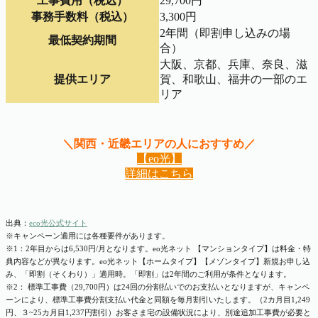
工事費用（税込）
29,700円
事務手数料（税込）
3,300円
2年間（即割申し込みの場
最低契約期間
合）
大阪、京都、兵庫、奈良、滋
提供エリア
賀、和歌山、福井の一部のエ
リア
＼関西・近畿エリアの人におすすめ／
【eo光】
詳細はこちら
出典：
eco光公式サイト
※キャンペーン適用には各種要件があります。
※1：2年目からは6,530円/月となります。eo光ネット 【マンションタイプ】は料金・特
典内容などが異なります。
eo光ネット【ホームタイプ】【メゾンタイプ】新規お申し込
み、「即割（そくわり）」適用時。「即割」は2年間のご利用が条件となります。
※2： 標準工事費（29,700円）は24回の分割払いでのお支払いとなりますが、キャンペ
ーンにより、標準工事費分割支払い代金と同額を毎月割引いたします。（2カ月目1,249
円、３~25カ月目1,237円割引）お客さま宅の設備状況により、別途追加工事費が必要と