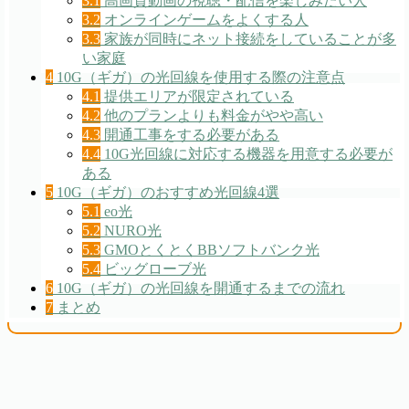
3.1
高画質動画の視聴・配信を楽しみたい人
3.2
オンラインゲームをよくする人
3.3
家族が同時にネット接続をしていることが多
い家庭
4
10G（ギガ）の光回線を使用する際の注意点
4.1
提供エリアが限定されている
4.2
他のプランよりも料金がやや高い
4.3
開通工事をする必要がある
4.4
10G光回線に対応する機器を用意する必要が
ある
5
10G（ギガ）のおすすめ光回線4選
5.1
eo光
5.2
NURO光
5.3
GMOとくとくBBソフトバンク光
5.4
ビッグローブ光
6
10G（ギガ）の光回線を開通するまでの流れ
7
まとめ