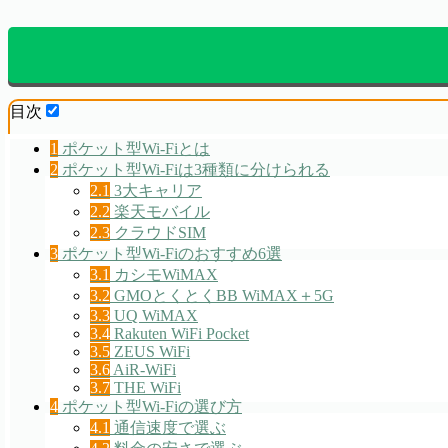
目次
1
ポケット型Wi-Fiとは
2
ポケット型Wi-Fiは3種類に分けられる
2.1
3大キャリア
2.2
楽天モバイル
2.3
クラウドSIM
3
ポケット型Wi-Fiのおすすめ6選
3.1
カシモWiMAX
3.2
GMOとくとくBB WiMAX＋5G
3.3
UQ WiMAX
3.4
Rakuten WiFi Pocket
3.5
ZEUS WiFi
3.6
AiR-WiFi
3.7
THE WiFi
4
ポケット型Wi-Fiの選び方
4.1
通信速度で選ぶ