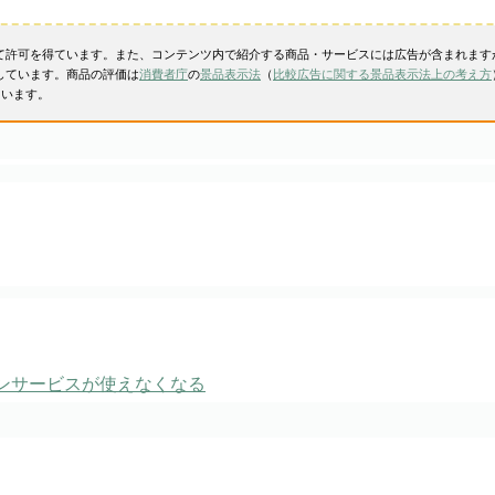
て許可を得ています。また、コンテンツ内で紹介する商品・サービスには広告が含まれます
しています。商品の評価は
消費者庁
の
景品表示法
（
比較広告に関する景品表示法上の考え方
ています。
ンサービスが使えなくなる