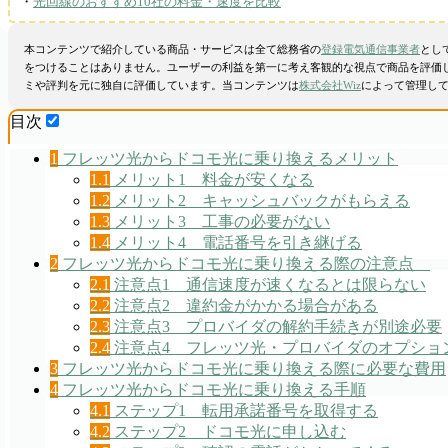
・
光回線のおすすめ10社の料金・速度を比較
本コンテンツで紹介している商品・サービスは全て総務省の
登録電気通信事業者
とし
をつけることはありません。ユーザーの利益を第一に考え客観的な視点で商品を評価
ミや評判を元に独自に評価しています。当コンテンツは
株式会社Wiz
によって管理し
目次
1
フレッツ光からドコモ光に乗り換えるメリット
1.1
メリット1 料金が安くなる
1.2
メリット2 キャッシュバックがもらえる
1.3
メリット3 工事の必要がない
1.4
メリット4 電話番号を引き継げる
2
フレッツ光からドコモ光に乗り換える際の注意点
2.1
注意点1 通信速度が速くなるとは限らない
2.2
注意点2 違約金がかかる場合がある
2.3
注意点3 プロバイダの解約手続きが別途必要
2.4
注意点4 フレッツ光・プロバイダのオプショ
3
フレッツ光からドコモ光に乗り換える際に必要な費用
4
フレッツ光からドコモ光に乗り換える手順
4.1
ステップ1 転用承諾番号を取得する
4.2
ステップ2 ドコモ光に申し込む