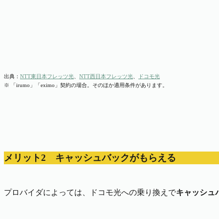
出典：
NTT東日本フレッツ光
、
NTT西日本フレッツ光
、
ドコモ光
※ 「irumo」「eximo」契約の場合。そのほか適用条件があります。
メリット2 キャッシュバックがもらえる
プロバイダによっては、ドコモ光への乗り換えで
キャッシュ