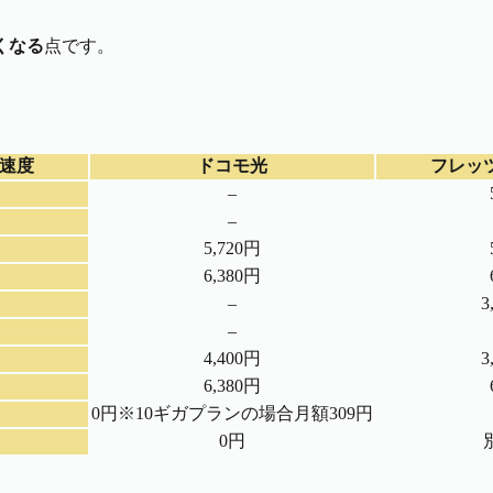
くなる
点です。
速度
ドコモ光
フレッ
–
–
5,720円
6,380円
–
3
–
4,400円
3
6,380円
0円※10ギガプランの場合月額309円
0円