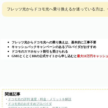
フレッツ光からドコモ光へ乗り換えるか迷っている方は、
フレッツ光からドコモ光への乗り換えは、
基本的に工事不要
キャッシュバックキャンペーン
のあるプロバイダがおすすめ
ドコモの
スマホセット割引
も受けられる
GMOとくとくBBの公式サイトから申し込むと
最大10万円キャッシ
関連記事
・
ドコモ光の評判 速度・料金・メリットを解説
・
ドコモ光のおすすめプロバイダ