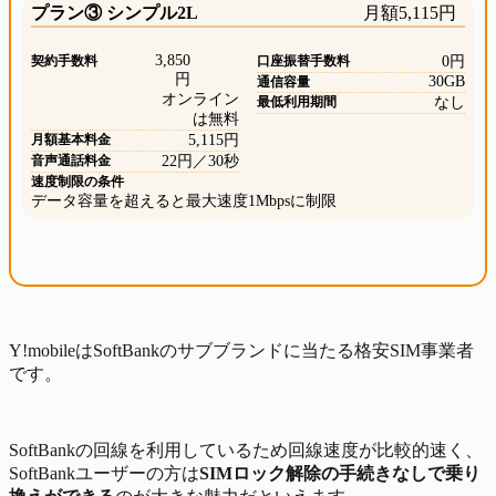
プラン③ シンプル2L
月額5,115円
3,850
契約手数料
口座振替手数料
0円
円
30GB
通信容量
オンライン
最低利用期間
なし
は無料
月額基本料金
5,115円
音声通話料金
22円／30秒
速度制限の条件
データ容量を超えると最大速度1Mbpsに制限
Y!mobileはSoftBankのサブブランドに当たる格安SIM事業者
です。
SoftBankの回線を利用しているため回線速度が比較的速く、
SoftBankユーザーの方は
SIMロック解除の手続きなしで乗り