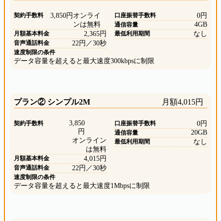
契約手数料
3,850円
オンライ
口座振替手数料
0円
ンは無料
4GB
通信容量
月額基本料金
2,365円
最低利用期間
なし
音声通話料金
22円／30秒
速度制限の条件
データ容量を超えると最大速度300kbpsに制限
プラン② シンプル2M
月額4,015円
3,850
契約手数料
口座振替手数料
0円
円
20GB
通信容量
オンライン
最低利用期間
なし
は無料
月額基本料金
4,015円
音声通話料金
22円／30秒
速度制限の条件
データ容量を超えると最大速度1Mbpsに制限