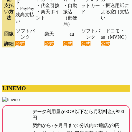
ド
支払
・代金引換
・自動
ットカー
・振込用紙に
・PayPay
い方
・楽天ポイ
振込
ド
よる窓口支払
残高支払
法
ント
（郵便
い
い
局）
ソフトバ
ソフトバ
ドコモ・
回線
楽天
au
ンク
ンク
au（MVNO）
詳細
公式
公式
公式
公式
公式
LINEMO
データ利用量が3GB以下なら月額料金が990
円
契約から7ヶ月目まで5分以内の通話が0円