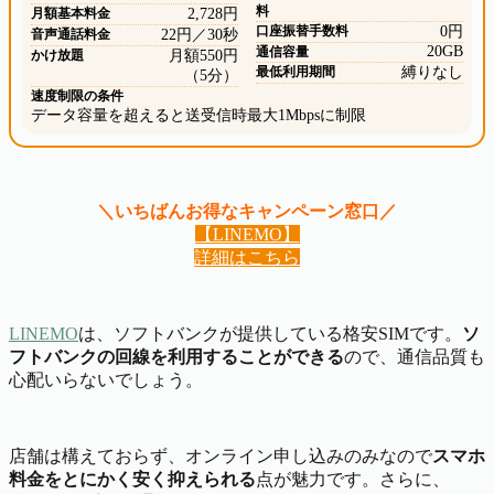
料
月額基本料金
2,728円
口座振替手数料
0円
音声通話料金
22円／30秒
20GB
通信容量
かけ放題
月額550円
最低利用期間
縛りなし
（5分）
速度制限の条件
データ容量を超えると送受信時最大1Mbpsに制限
＼いちばんお得なキャンペーン窓口／
【LINEMO】
詳細はこちら
LINEMO
は、ソフトバンクが提供している格安SIMです。
ソ
フトバンクの回線を利用することができる
ので、通信品質も
心配いらないでしょう。
店舗は構えておらず、オンライン申し込みのみなので
スマホ
料金をとにかく安く抑えられる
点が魅力です。さらに、