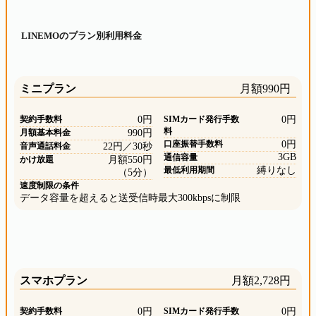
LINEMOのプラン別利用料金
ミニプラン
月額990円
契約手数料
0円
SIMカード発行手数
0円
料
月額基本料金
990円
口座振替手数料
0円
音声通話料金
22円／30秒
3GB
通信容量
かけ放題
月額550円
最低利用期間
縛りなし
（5分）
速度制限の条件
データ容量を超えると送受信時最大300kbpsに制限
スマホプラン
月額2,728円
契約手数料
0円
SIMカード発行手数
0円