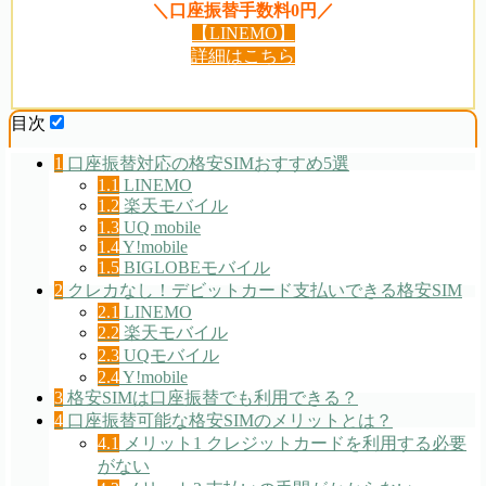
＼口座振替手数料0円／
【LINEMO】
詳細はこちら
目次
1
口座振替対応の格安SIMおすすめ5選
1.1
LINEMO
1.2
楽天モバイル
1.3
UQ mobile
1.4
Y!mobile
1.5
BIGLOBEモバイル
2
クレカなし！デビットカード支払いできる格安SIM
2.1
LINEMO
2.2
楽天モバイル
2.3
UQモバイル
2.4
Y!mobile
3
格安SIMは口座振替でも利用できる？
4
口座振替可能な格安SIMのメリットとは？
4.1
メリット1 クレジットカードを利用する必要
がない