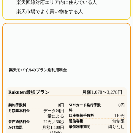
楽天回線対応エリア内に住んでいる人
楽天市場でよく買い物をする人
楽天モバイルのプラン別利用料金
Rakuten最強プラン
月額1,078〜3,278円
契約手数料
0円
SIMカード発行手数
0円
料
月額基本料金
データ利用
口座振替手数料
110円
量による
通信容量
無制限
音声通話料金
22円／30秒
最低利用期間
縛りなし
かけ放題
月額1,100円
（15分）