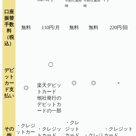
※割引適用
※割引適用
時
時
口座
振替
手数
無料
110円/月
無料
無料
220円/回
料
（税
込）
◯
デビ
ット
カー
◎
◎
×
楽天デビッ
◎
ド支
トカード
払い
他社発行の
デビットカ
ードの一部
・クレ
・クレジ
その
・クレジッ
ジット
・クレジット
ットカー
他
トカード
カード
・クレジ
カード