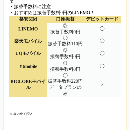
る
・振替手数料に注意
・おすすめは振替手数料0円のLINEMO！
格安SIM
口座振替
デビットカード
◎
LINEMO
◯
振替手数料0円
◯
楽天モバイル
◯
振替手数料110円
◎
UQモバイル
◯
振替手数料0円
◎
Y!mobile
◯
振替手数料0円
◯
振替手数料220円
BIGLOBEモバイ
×
データプランの
ル
み
※ 表内全て税込