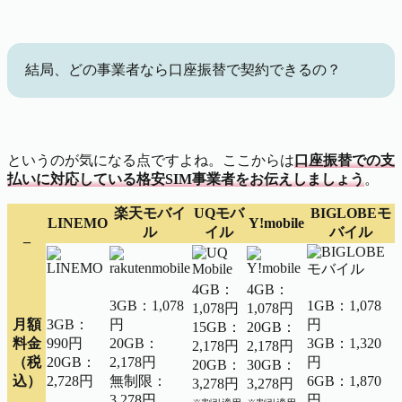
結局、どの事業者なら口座振替で契約できるの？
というのが気になる点ですよね。ここからは
口座振替での支
払いに対応している格安SIM事業者をお伝えしましょう
。
楽天モバイ
UQモバ
BIGLOBEモ
LINEMO
Y!mobile
ル
イル
バイル
–
4GB：
4GB：
3GB：1,078
1GB：1,078
1,078円
1,078円
月額
3GB：
円
円
15GB：
20GB：
料金
990円
20GB：
3GB：1,320
2,178円
2,178円
（税
20GB：
2,178円
円
20GB：
30GB：
込）
2,728円
無制限：
6GB：1,870
3,278円
3,278円
3,278円
円