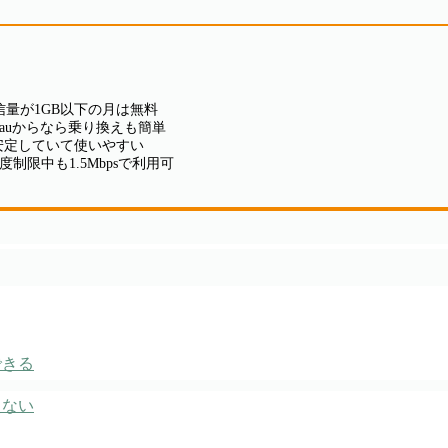
量が1GB以下の月は無料
力！auからなら乗り換えも簡単
も安定していて使いやすい
制限中も1.5Mbpsで利用可
できる
えない