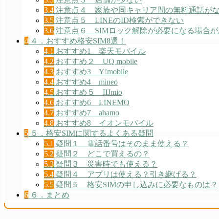
3.4
注意点４ 家族や同キャリア間の無料通話が
3.5
注意点５ LINEのID検索ができない
3.6
注意点６ SIMロック解除が必要になる場合が
4
４．おすすめ格安SIM8選！
4.1
おすすめ1 楽天モバイル
4.2
おすすめ２ UQ mobile
4.3
おすすめ3 Y!mobile
4.4
おすすめ4 mineo
4.5
おすすめ５ IIJmio
4.6
おすすめ6 LINEMO
4.7
おすすめ7 ahamo
4.8
おすすめ8 イオンモバイル
5
５．格安SIMに関するよくある疑問
5.1
疑問１ 電話番号はそのまま使える？
5.2
疑問２ どこで買えるの？
5.3
疑問３ 災害時でも使える？
5.4
疑問４ アプリは使える？引き継げる？
5.5
疑問５ 格安SIMの申し込みに必要なものは？
6
６．まとめ