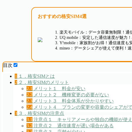
おすすめの格安SIM4選
楽天モバイル：データ容量無制限！通信
UQ mobile：安定した通信速度が魅
Y!mobile：家族割がお得！通信速度
mineo：データシェアが使えて便利！速度
目次
1
１．格安SIMとは
2
２．格安SIMのメリット
2.1
メリット１ 料金が安い
2.2
メリット２ 機種変更の必要がない
2.3
メリット３ 料金体系が分かりやすい
2.4
メリット４ プランの変更や容量のシェアが
3
３．格安SIMの注意点
3.1
注意点１ キャリアメールや独自の機能が使
3.2
注意点２ 通信速度が遅い場合がある
3.3
注意点３ 店舗が少ない