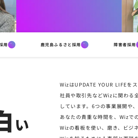
採用
鹿児島ふるさと採用
障害者採用
WizはUPDATE YOUR LIF
社員や取引先などWizに関わ
しています。
6つの事業展開や
白
あなたの貴重な時間を、Wizで
い
Wizの看板を使い、磨き、ビジ