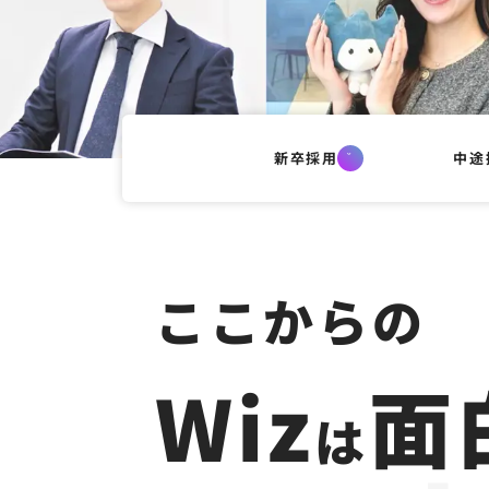
新卒採用
中途
ここからの
Wiz
面
は