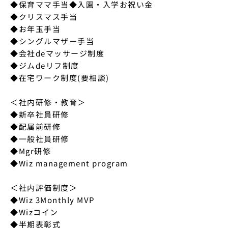
◆保育ママ手当◆入園・入学お祝い金

◆クリスマス手当

◆お年玉手当

◆シングルマザー手当

◆会社deマッサージ制度

◆ジムdeリフ制度

◆在宅ワーク制度(要相談)

＜社内研修・教育＞

◆新卒社員研修

◆配属前研修

◆一般社員研修

◆Mgr研修

◆Wiz management program

＜社内評価制度＞

◆Wiz 3Monthly MVP

◆Wizコイン

◆半期表彰式
