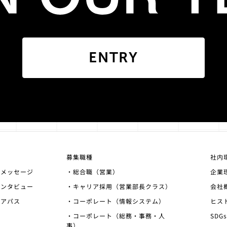
ENTRY
募集職種
社内
プメッセージ
・総合職（営業）
企業
インタビュー
・キャリア採用（営業部長クラス）
会社
リアパス
・コーポレート（情報システム）
ヒス
・コーポレート（総務・事務・人
SDGs
事）