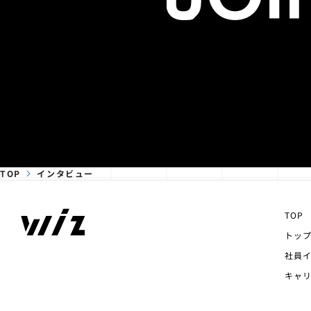
TOP
インタビュー
TOP
トッ
社員
キャ