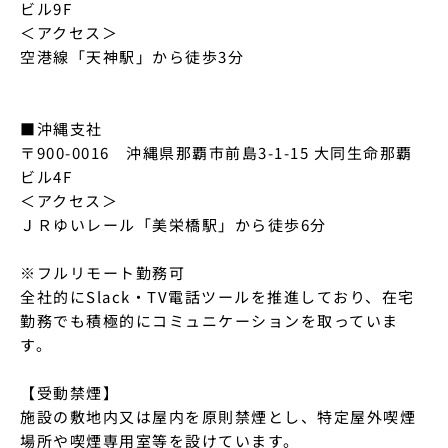
ビル9F

＜アクセス＞

空港線「天神駅」から徒歩3分

■沖縄支社

〒900-0016　沖縄県那覇市前島3-1-15 大同生命那覇
ビル4F

＜アクセス＞

ＪＲゆいレール「美栄橋駅」から徒歩6分

※フルリモート勤務可

全社的にSlack・TV電話ツールを推進しており、在宅
勤務でも積極的にコミュニケーションを取っていま
す。

【受動禁煙】

施設の敷地内又は屋内を原則禁煙とし、特定屋外喫煙
場所や喫煙専用室等を設けています。