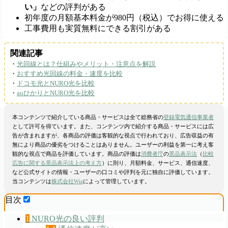
い」
などの評判がある
初年度の月額基本料金が980円（税込）でお得に使える
工事費用も実質無料にできる割引がある
関連記事
・
光回線とは？仕組みやメリット・注意点を解説
・
おすすめ光回線の料金・速度を比較
・
ドコモ光とNURO光を比較
・
auひかりとNURO光を比較
本コンテンツで紹介している商品・サービスは全て総務省の
登録電気通信事業者
として許可を得ています。また、コンテンツ内で紹介する商品・サービスには広
告が含まれますが、各商品の評価は客観的な視点で行われており、広告収益の有
無により商品の優劣をつけることはありません。ユーザーの利益を第一に考え客
観的な視点で商品を評価しています。商品の評価は
消費者庁
の
景品表示法
（
比較
広告に関する景品表示法上の考え方
）に則り、月額料金、サービス、通信速度、
など公式サイトの情報・ユーザーの口コミや評判を元に独自に評価しています。
当コンテンツは
株式会社Wiz
によって管理しています。
目次
1
NURO光の良い評判