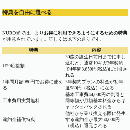
特典を自由に選べる
NURO光では、よ
り
お得に利用できるようにするための特典
が用意されています。詳しくは以下の通りです。
特典
内容
30歳の誕生日前日までに申し
込むと、通常10ギガ3年契約
U29応援割
で4年間3,850円(税込)に割引さ
れる
1年間月額980円でお得に使え
3年契約プランの料金が初年
る
度980円（税込）になる
基本工事費44,000円の割引と
工事費用実質無料
同等額が月額基本料金からキ
ャッシュバックされる
他社から乗り換える際に発生
違約金補償特典
する違約金が最大60,000円
（税込）還元される