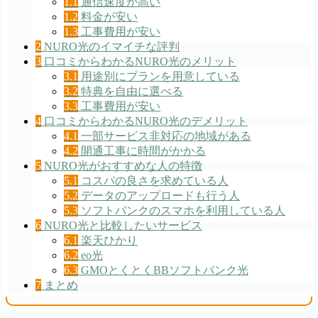
1.1
通信速度が高い
1.2
料金が安い
1.3
工事費用が安い
2
NURO光のイマイチな評判
3
口コミからわかるNURO光のメリット
3.1
用途別にプランを用意している
3.2
特典を自由に選べる
3.3
工事費用が安い
4
口コミからわかるNURO光のデメリット
4.1
一部サービス非対応の地域がある
4.2
開通工事に時間がかかる
5
NURO光がおすすめな人の特徴
5.1
コスパの良さを求めている人
5.2
データのアップロードも行う人
5.3
ソフトバンクのスマホを利用している人
6
NURO光と比較したいサービス
6.1
楽天ひかり
6.2
eo光
6.3
GMOとくとくBBソフトバンク光
7
まとめ